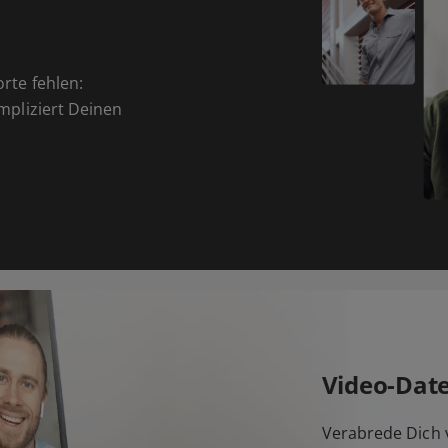
orte fehlen:
ompliziert Deinen
Video-Dat
Verabrede Dich v