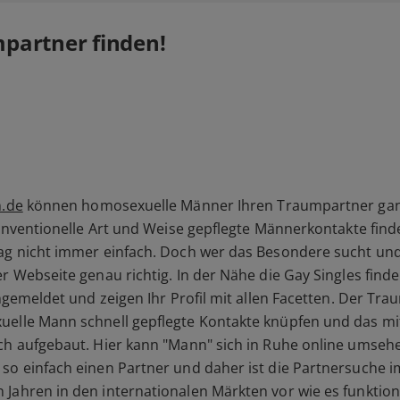
partner finden!
n.de
können homosexuelle Männer Ihren Traumpartner ganz 
nkonventionelle Art und Weise gepflegte Männerkontakte fin
tag nicht immer einfach. Doch wer das Besondere sucht u
r Webseite genau richtig. In der Nähe die Gay Singles find
 angemeldet und zeigen Ihr Profil mit allen Facetten. Der
elle Mann schnell gepflegte Kontakte knüpfen und das mit N
ch aufgebaut. Hier kann "Mann" sich in Ruhe online umsehe
so einfach einen Partner und daher ist die Partnersuche i
 Jahren in den internationalen Märkten vor wie es funktioni