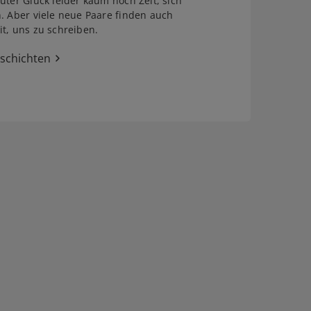
uter Glück leider kaum noch Zeit, sich
. Aber viele neue Paare finden auch
t, uns zu schreiben.
eschichten