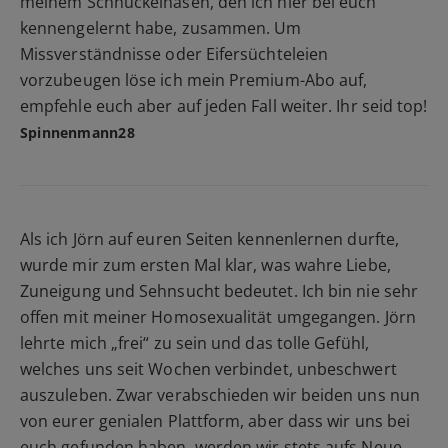
meinem Schnuckelhasen, den ich hier bei euch
kennengelernt habe, zusammen. Um
Missverständnisse oder Eifersüchteleien
vorzubeugen löse ich mein Premium-Abo auf,
empfehle euch aber auf jeden Fall weiter. Ihr seid top!
Spinnenmann28
Als ich Jörn auf euren Seiten kennenlernen durfte,
wurde mir zum ersten Mal klar, was wahre Liebe,
Zuneigung und Sehnsucht bedeutet. Ich bin nie sehr
offen mit meiner Homosexualität umgegangen. Jörn
lehrte mich „frei“ zu sein und das tolle Gefühl,
welches uns seit Wochen verbindet, unbeschwert
auszuleben. Zwar verabschieden wir beiden uns nun
von eurer genialen Plattform, aber dass wir uns bei
euch gefunden haben, werden wir stets aufs Neue