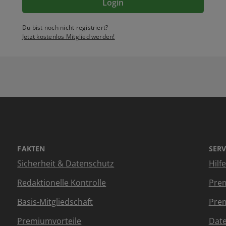
Login
Du bist noch nicht registriert?
Jetzt kostenlos Mitglied werden!
FAKTEN
SERV
Sicherheit & Datenschutz
Hilf
Redaktionelle Kontrolle
Prem
Basis-Mitgliedschaft
Prem
Premiumvorteile
Dat